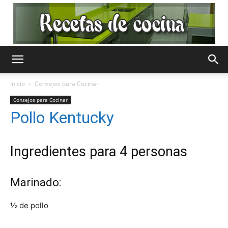
Recetas
Inicio
Consejos para Cocinar
Consejos para Cocinar
de
Pollo Kentucky
Ingredientes para 4 personas
Cocina
Marinado:
Gratis
½ de pollo