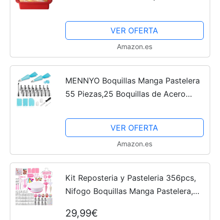
pan y pan de 27,5 x 21,5 x 6,5 cm
VER OFERTA
Amazon.es
MENNYO Boquillas Manga Pastelera
55 Piezas,25 Boquillas de Acero
Inoxidable, 2 Mangas Pasteleras de
Silicona, Espatula & Rasqueta
VER OFERTA
Panadero, Boquillas...
Amazon.es
Kit Reposteria y Pasteleria 356pcs,
Nifogo Boquillas Manga Pastelera,
Plato Giratorio para Tartas,
29,99€
Decoracion Tarta, Accesorios