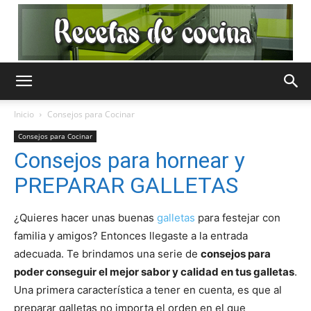
Recetas
Inicio
Consejos para Cocinar
Consejos para Cocinar
de
Consejos para hornear y
PREPARAR GALLETAS
Cocina
¿Quieres hacer unas buenas
galletas
para festejar con
familia y amigos? Entonces llegaste a la entrada
adecuada. Te brindamos una serie de
consejos para
poder conseguir el mejor sabor y calidad en tus galletas
.
Gratis
Una primera característica a tener en cuenta, es que al
preparar galletas no importa el orden en el que