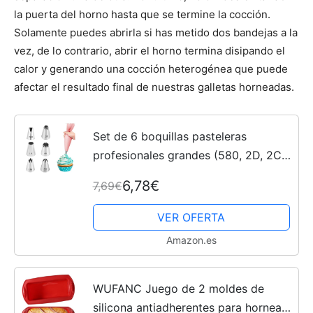
la puerta del horno hasta que se termine la cocción.
Solamente puedes abrirla si has metido dos bandejas a la
vez, de lo contrario, abrir el horno termina disipando el
calor y generando una cocción heterogénea que puede
afectar el resultado final de nuestras galletas horneadas.
Set de 6 boquillas pasteleras
profesionales grandes (580, 2D, 2C,
1M，1A,6B) para manga pastelera -
6,78€
7,69€
decoración y preparación de
cupcakes, tartas, buñuelos,...
VER OFERTA
Amazon.es
WUFANC Juego de 2 moldes de
silicona antiadherentes para hornear