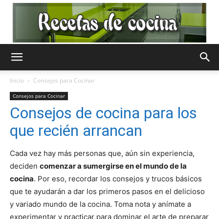
Recetas
Inicio
Consejos para Cocinar
Consejos para Cocinar
de
Consejos de cocina para los
que recién arrancan
Cocina
Cada vez hay más personas que, aún sin experiencia,
deciden
comenzar a sumergirse en el mundo de la
cocina
. Por eso, recordar los consejos y trucos básicos
que te ayudarán a dar los primeros pasos en el delicioso
Gratis
y variado mundo de la cocina. Toma nota y anímate a
experimentar y practicar para dominar el arte de preparar