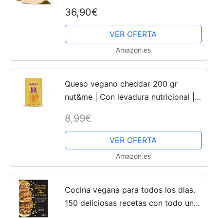
Dieta Completa 1,2KG - Batidos
36,90€
Saciantes con Vitaminas, Minerales,
Hidratos de Carbono,...
VER OFERTA
Amazon.es
Queso vegano cheddar 200 gr
nut&me | Con levadura nutricional |
Keto | Sin lactosa, sin gluten | Alto en
8,99€
proteínas | Low carb | Vegano
VER OFERTA
Amazon.es
Cocina vegana para todos los dias.
150 deliciosas recetas con todo un
mundo de sabores (Nutrición y salud)