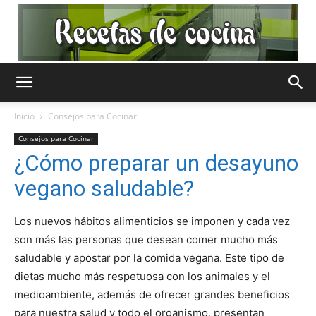
Recetas
Inicio
Consejos para Cocinar
Consejos para Cocinar
de
¿Cómo preparar un desayuno
vegano saludable?
Cocina
Los nuevos hábitos alimenticios se imponen y cada vez
son más las personas que desean comer mucho más
saludable y apostar por la comida vegana. Este tipo de
dietas mucho más respetuosa con los animales y el
Gratis
medioambiente, además de ofrecer grandes beneficios
para nuestra salud y todo el organismo, presentan