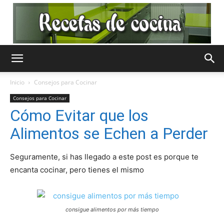
Recetas
Inicio
Consejos para Cocinar
Consejos para Cocinar
de
Cómo Evitar que los
Alimentos se Echen a Perder
Cocina
Seguramente, si has llegado a este post es porque te
encanta cocinar, pero tienes el mismo
Gratis
consigue alimentos por más tiempo