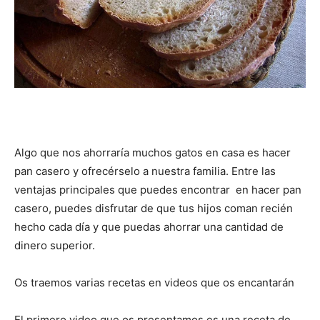
|
Receta
Algo que nos ahorraría muchos gatos en casa es hacer
Cocina
pan casero y ofrecérselo a nuestra familia. Entre las
ventajas principales que puedes encontrar en hacer pan
casero, puedes disfrutar de que tus hijos coman recién
Online
hecho cada día y que puedas ahorrar una cantidad de
dinero superior.
Os traemos varias recetas en videos que os encantarán
|
El primero video que os presentamos es una receta de