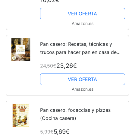
Crea Recetas Simples y Sabrosas
Desde Cero para Montar tu...
VER OFERTA
Amazon.es
Pan casero: Recetas, técnicas y
trucos para hacer pan en casa de
manera sencilla (LAROUSSE - Libros
23,26€
24,50€
Ilustrados/ Prácticos - Gastronomía)
VER OFERTA
Amazon.es
Pan casero, focaccias y pizzas
(Cocina casera)
5,69€
5,99€