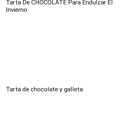
Tarta De CHOCOLATE Para Endulzar El
Invierno
|
Receta
Cocina
Tarta de chocolate y galleta
Online
|