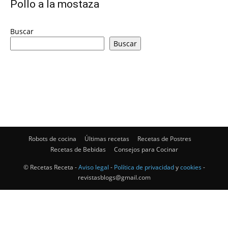
Pollo a la mostaza
|
Buscar
Buscar
Receta
Cocina
Robots de cocina
Últimas recetas
Recetas de Postres
Recetas de Bebidas
Consejos para Cocinar
Online
© Recetas Receta -
Aviso legal
-
Política de privacidad
y
cookies
-
revistasblogs@gmail.com
|