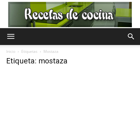
Recetas
Inicio
Etiquetas
Mostaza
Etiqueta: mostaza
de
Cocina
Gratis