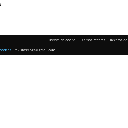
a
Gratis
Robots de cocina
Últimas recetas
Recetas de
cookies
- revistasblogs@gmail.com
|
Receta