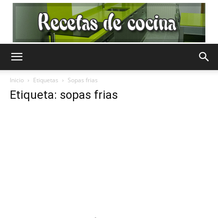
Recetas
Inicio
Etiquetas
Sopas frias
Etiqueta: sopas frias
de
Cocina
Gratis