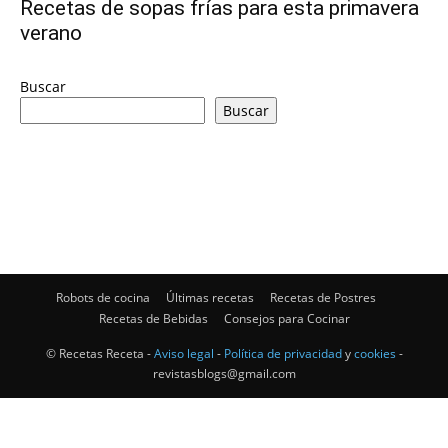
Recetas de sopas frías para esta primavera
verano
|
Buscar
Buscar
Receta
Cocina
Robots de cocina
Últimas recetas
Recetas de Postres
Online
Recetas de Bebidas
Consejos para Cocinar
© Recetas Receta -
Aviso legal
-
Política de privacidad
y
cookies
-
revistasblogs@gmail.com
|