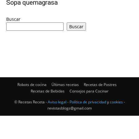
Sopa quemagrasa
|
Buscar
Buscar
Receta
Cocina
Robots de cocina
Últimas recetas
Recetas de Postres
Recetas de Bebidas
Consejos para Cocinar
Online
© Recetas Receta -
Aviso legal
-
Política de privacidad
y
cookies
-
revistasblogs@gmail.com
|