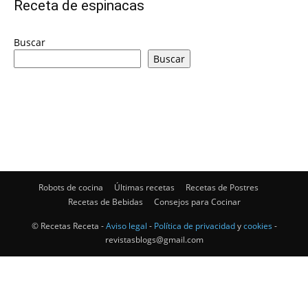
Receta de espinacas
|
Buscar
Buscar
Receta
Cocina
Robots de cocina
Últimas recetas
Recetas de Postres
Recetas de Bebidas
Consejos para Cocinar
Online
© Recetas Receta -
Aviso legal
-
Política de privacidad
y
cookies
-
revistasblogs@gmail.com
|