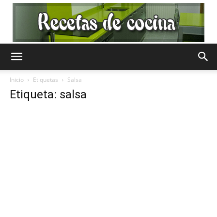
Recetas
Inicio
Etiquetas
Salsa
Etiqueta: salsa
de
Cocina
Gratis