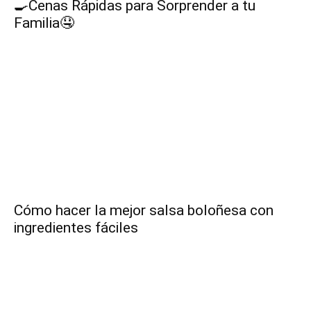
🍳Cenas Rápidas para Sorprender a tu
Familia🤤
|
Receta
Cocina
Cómo hacer la mejor salsa boloñesa con
Online
ingredientes fáciles
|