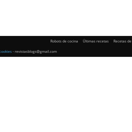
Gratis
Robots de cocina
Últimas recetas
Recetas de
cookies
- revistasblogs@gmail.com
|
Receta