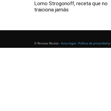
Lomo Strogonoff, receta que no
traiciona jamás
© Recetas Receta -
Aviso legal
-
Política de privacidad
y