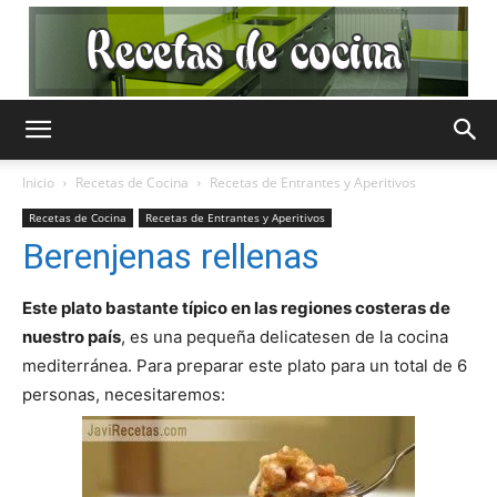
Recetas
Inicio
Recetas de Cocina
Recetas de Entrantes y Aperitivos
Recetas de Cocina
Recetas de Entrantes y Aperitivos
de
Berenjenas rellenas
Este plato bastante típico en las regiones costeras de
nuestro país
, es una pequeña delicatesen de la cocina
Cocina
mediterránea. Para preparar este plato para un total de 6
personas, necesitaremos:
Gratis