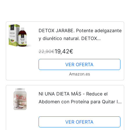
DETOX JARABE. Potente adelgazante
y diurético natural. DETOX
CLEANSER natural con sabor frutos
19,42€
22,90€
rojos. 500ml. NATNATURA HEALTH &
BEAUTY, 100% vegano y sin...
VER OFERTA
Amazon.es
NI UNA DIETA MÁS - Reduce el
Abdomen con Proteína para Quitar la
Ansiedad por Comer (para Niños y
Adultos) sabor Vainilla
VER OFERTA