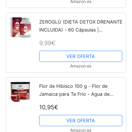
Amazon.es
ZEROGLÙ (DIETA DETOX DRENANTE
INCLUIDA) - 60 Cápsulas |
Quemagrasas Potente para
9,99€
Adelgazar | Reduce la acumulación
de Azúcares para el Control de Peso,
VER OFERTA
con...
Amazon.es
Flor de Hibisco 100 g - Flor de
Jamaica para Te Frío - Agua de
Jamaica - Infusión Te de Hibisco -
10,95€
Dieta Detox Drenante - Antioxidante
100% natural
VER OFERTA
Amazon.es