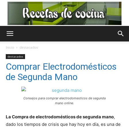
Recetas
Inicio
destacados
destacados
de
Comprar Electrodomésticos
de Segunda Mano
Cocina
Consejos para comprar electrodomesticos de segunda
mano online.
Gratis
La Compra de electrodomésticos de segunda mano
,
dado los tiempos de crisis que hay hoy en día, es una de