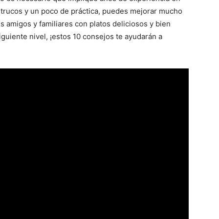
 trucos y un poco de práctica, puedes mejorar mucho
s amigos y familiares con platos deliciosos y bien
siguiente nivel, ¡estos 10 consejos te ayudarán a
Gratis
|
Receta