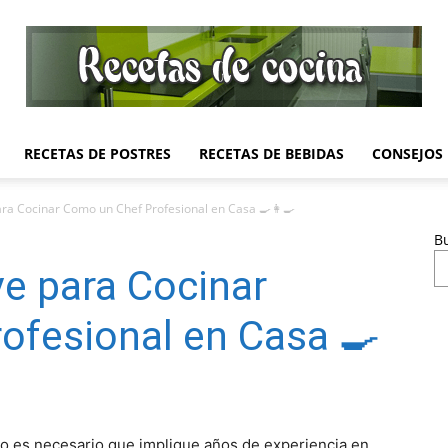
RECETAS DE POSTRES
RECETAS DE BEBIDAS
CONSEJOS
Recetas
ra Cocinar Como un Chef Profesional en Casa 🍳👩‍🍳
B
e para Cocinar
de
ofesional en Casa 🍳
Cocina
o es necesario que implique años de experiencia en